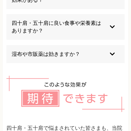
一時的な緩和には有効なケースもありますが、根
本的な改善には姿勢や生活習慣など体そのものの
四十肩・五十肩に良い食事や栄養素は
見直しが必要です。
ありますか？
抗炎症作用のある食品（魚油、緑黄色野菜など）
やタンパク質、ビタミンが豊富な食品が良いとさ
湿布や市販薬は効きますか？
れています。バランスの良い食事が基本です。
痛みの緩和には役立つこともありますが、一時的
であり原因そのものを解決するものではありませ
ん。
四十肩・五十肩で悩まされていた皆さまも、当院