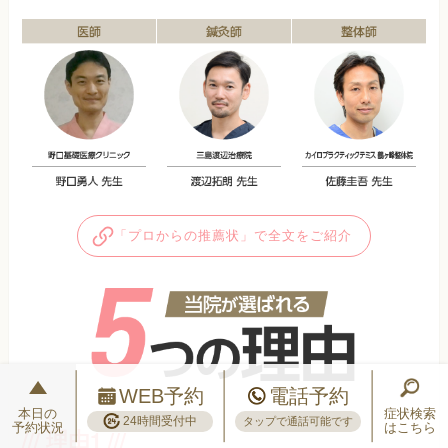
「プロからの推薦状」で全文をご紹介
WEB予約
電話予約
本日の
症状検索
24時間受付中
タップで通話可能です
予約状況
はこちら