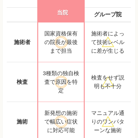
当院
グループ院
国家資格保有
施術者によっ
施術者
の院長が
最後
て
技術レベル
まで担当
に差が生じる
3種類の独自検
検査をせず
説
検査
査で
原因を特
明も不十分
定
新発想の施術
マニュアル通
施術
で幅広い
症状
りの
ワンパタ
に対応可能
ーンな施術