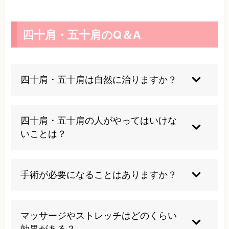
四十肩・五十肩のQ＆A
四十肩・五十肩は自然に治りますか？
軽症の場合は自然に治ることもありますが、重症
化すると長期間症状が続くため、早めの対処が大
四十肩・五十肩の人がやってはいけな
切です。
いことは？
痛みが強い時期に無理に肩を動かしたり、自己判
断で過度な運動やマッサージをするのは避けてく
手術が必要になることはありますか？
ださい。
多くの場合は保存療法で改善しますが、まれに重
症例では手術が検討されることもあります。
マッサージやストレッチはどのくらい
効果がある？