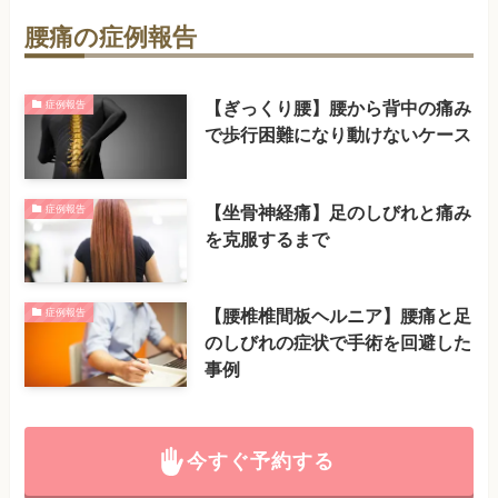
腰痛の症例報告
【ぎっくり腰】腰から背中の痛み
症例報告
で歩行困難になり動けないケース
【坐骨神経痛】足のしびれと痛み
症例報告
を克服するまで
【腰椎椎間板ヘルニア】腰痛と足
症例報告
のしびれの症状で手術を回避した
事例
今すぐ予約する