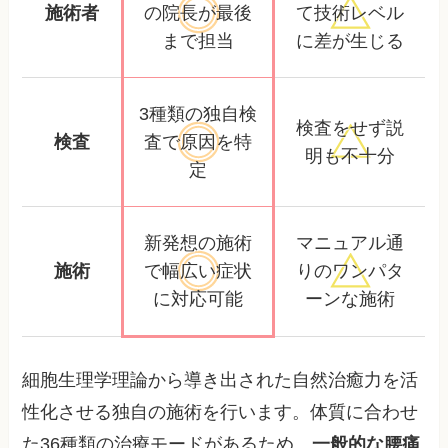
施術者
の院長が
最後
て
技術レベル
まで担当
に差が生じる
3種類の独自検
検査をせず
説
検査
査で
原因を特
明も不十分
定
新発想の施術
マニュアル通
施術
で幅広い
症状
りの
ワンパタ
に対応可能
ーンな施術
細胞生理学理論から導き出された自然治癒力を活
性化させる独自の施術を行います。体質に合わせ
た36種類の治療モードがあるため、
一般的な腰痛