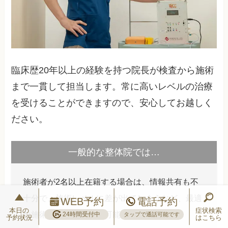
臨床歴20年以上の経験を持つ院長が検査から施術
まで一貫して担当します。常に高いレベルの治療
を受けることができますので、安心してお越しく
ださい。
一般的な整体院では…
施術者が2名以上在籍する場合は、情報共有も不
十分で、施術レベルに差が出てしまうなど、最適
WEB予約
電話予約
本日の
症状検索
な施術を受けられない可能性があります。
24時間受付中
タップで通話可能です
予約状況
はこちら