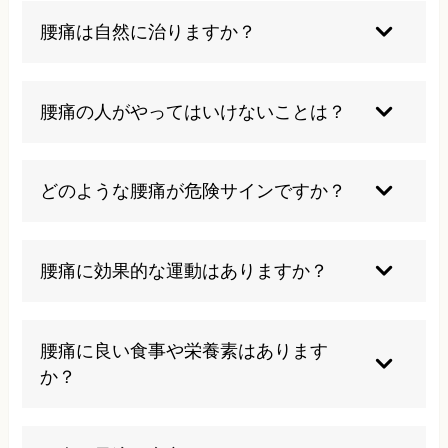
腰痛は自然に治りますか？
急性の腰痛は自然に改善することもありますが、
慢性化すると自然治癒は難しくなります。適切な
腰痛の人がやってはいけないことは？
治療や生活習慣の改善が重要です。
急激な動きや無理な姿勢、重い物の持ち上げは避
けましょう。また、長時間の同じ姿勢や過度の安
どのような腰痛が危険サインですか？
静も良くありません。
高熱を伴う腰痛や、足のしびれや脱力、排尿障害
が急激に進行する場合は要注意です。また、転倒
腰痛に効果的な運動はありますか？
や事故後の激しい痛みにも注意が必要です。
ストレッチやウォーキング、水中運動などが効果
的です。ただし、個人の状態に合わせた適切な運
腰痛に良い食事や栄養素はあります
動指導を受けることが重要です。
か？
抗炎症作用のある食品（魚油、緑黄色野菜など）
やカルシウム、ビタミンDが豊富な食品が良いと