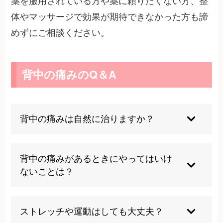
薬を服用されている方や薬に頼りたくない方、整
体やマッサージで効果が期待できなかった方も諦
めずにご相談ください。
背中の痛みのQ＆A
背中の痛みは自然に治りますか？
軽度な筋肉疲労や一時的な姿勢の乱れが原因な
ら、安静やセルフケアで改善することもありま
背中の痛みがあるときにやってはいけ
す。ただし、長引く場合や強い痛みは早めの受診
ないことは？
が大切です。
無理な運動や自己判断での強いストレッチ、長時
間同じ姿勢の継続は避けてください。痛みが強い
ストレッチや運動はしても大丈夫？
場合は、まず安静にし、悪化する動作は控えまし