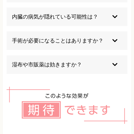
ょう。
痛みが軽い場合は無理のない範囲で行っても良い
ですが、痛みが強い時や神経症状がある場合は控
内臓の病気が隠れている可能性は？
えてください。
背中の痛みはまれに内臓疾患（心臓・肺・腎臓な
ど）が原因のことも。発熱や他の症状を伴う場合
手術が必要になることはありますか？
は早めの受診をおすすめします。
重度の椎間板ヘルニアや骨折、腫瘍などが原因の
場合は手術が必要になることもありますが、多く
湿布や市販薬は効きますか？
は保存療法で改善が期待できます。
痛みの緩和には役立つこともありますが、一時的
であり原因そのものを解決するものではありませ
ん。