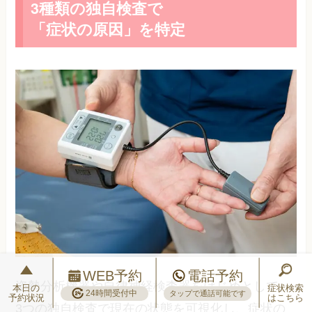
3種類の独自検査で
「症状の原因」を特定
WEB予約
電話予約
姿勢分析機器や自律神経検査器をはじめとして、
本日の
症状検索
24時間受付中
タップで通話可能です
予約状況
はこちら
3つの独自検査で現在の状態を可視化し、症状の