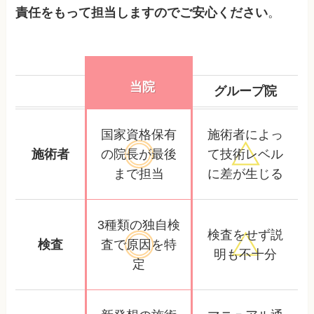
責任をもって担当しますのでご安心ください
。
当院
グループ院
国家資格保有
施術者によっ
施術者
の院長が
最後
て
技術レベル
まで担当
に差が生じる
3種類の独自検
検査をせず
説
検査
査で
原因を特
明も不十分
定