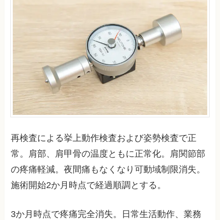
再検査による挙上動作検査および姿勢検査で正
常。肩部、肩甲骨の温度ともに正常化。肩関節部
の疼痛軽減。夜間痛もなくなり可動域制限消失。
施術開始2か月時点で経過順調とする。
3か月時点で疼痛完全消失。日常生活動作、業務