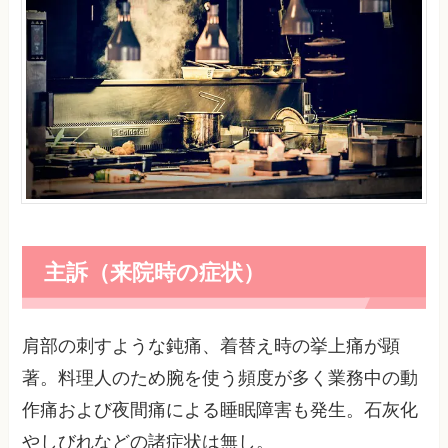
主訴（来院時の症状）
肩部の刺すような鈍痛、着替え時の挙上痛が顕
著。料理人のため腕を使う頻度が多く業務中の動
作痛および夜間痛による睡眠障害も発生。石灰化
やしびれなどの諸症状は無し。