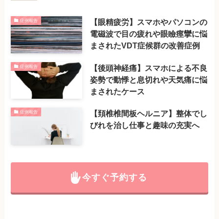
【眼精疲労】スマホやパソコンの
症例報告
電磁波で目の疲れや眼瞼痙攣に悩
まされたVDT症候群の改善症例
【後頭神経痛】スマホによる不良
症例報告
姿勢で動悸と息切れや天気痛に悩
まされたケース
【頚椎椎間板ヘルニア】整体でし
症例報告
びれを治し仕事と趣味の充実へ
今すぐ予約する