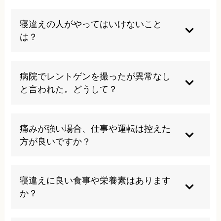
寝違えは自然に治る場合が多いですが、数日経過
しても改善しない場合や、しびれなどが続く場合
寝違えの人がやってはいけないこと
には早めの受診をおすすめします。
は？
痛みが強いときは、無理に首を動かしたり揉んだ
りせず、安静を心がけてください。
病院でレントゲンを撮ったが異常なし
と言われた。どうして？
画像検査で異常がなくても、筋肉や関節の微細な
損傷は映らないことが多いためです。
痛みが強い場合、仕事や運転は控えた
方が良いですか？
痛みが強い間は無理な動作や運転は控えることを
推奨します。
寝違えに良い食事や栄養素はあります
か？
抗炎症作用のある食品（魚油、緑黄色野菜など）