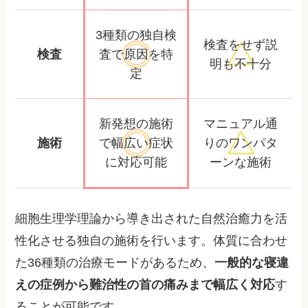
3種類の独自検
検査をせず
説
検査
査で
原因を特
明も不十分
定
新発想の施術
マニュアル通
施術
で幅広い
症状
りの
ワンパタ
に対応可能
ーンな施術
細胞生理学理論から導き出された自然治癒力を活
性化させる独自の施術を行います。体質に合わせ
た36種類の治療モードがあるため、
一般的な寝違
えの症例から難治性の首の痛みまで幅広く対応
す
ることが可能です。