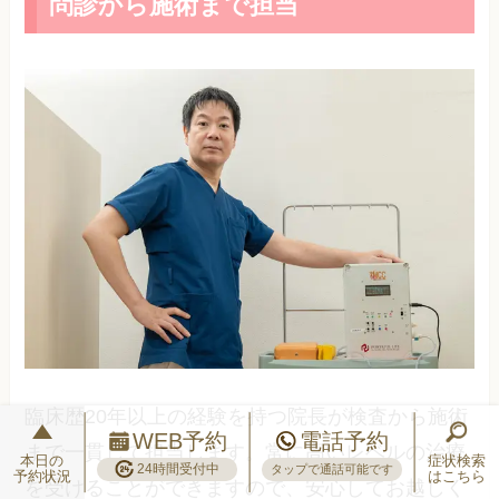
問診から施術まで担当
臨床歴20年以上の経験を持つ院長が検査から施術
WEB予約
電話予約
まで一貫して担当します。常に高いレベルの治療
本日の
症状検索
24時間受付中
タップで通話可能です
予約状況
はこちら
を受けることができますので、安心してお越しく