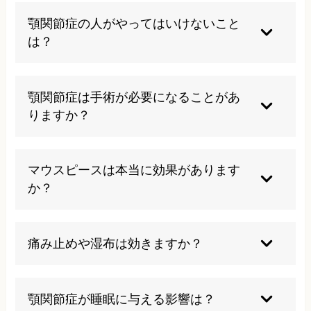
多くは適切な治療や生活習慣の見直しが必要で
顎関節症の人がやってはいけないこと
す。
は？
無理に口を大きく開けたり、硬いものを噛むのは
避けましょう。歯ぎしりや食いしばりにも注意が
顎関節症は手術が必要になることがあ
必要です。
りますか？
保存的な治療で改善しない重度の場合、外科的治
療が選択されることもありますが、手術は最終手
マウスピースは本当に効果があります
段です。
か？
多くの方に症状の緩和が見られますが、全てのケ
ースで効果があるわけではありません。個人差が
痛み止めや湿布は効きますか？
あります。
一時的に症状を和らげることはありますが、根本
的な改善にはつながりません。
顎関節症が睡眠に与える影響は？