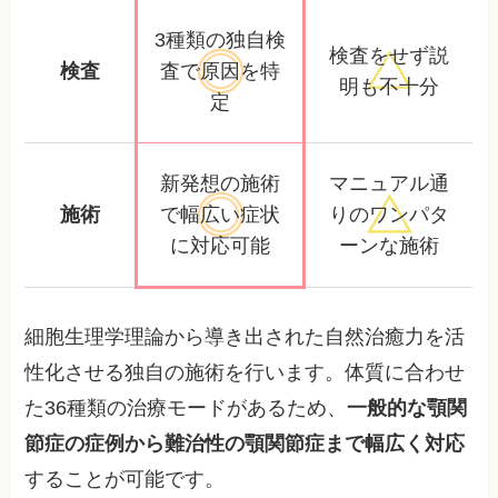
3種類の独自検
検査をせず
説
検査
査で
原因を特
明も不十分
定
新発想の施術
マニュアル通
施術
で幅広い
症状
りの
ワンパタ
に対応可能
ーンな施術
細胞生理学理論から導き出された自然治癒力を活
性化させる独自の施術を行います。体質に合わせ
た36種類の治療モードがあるため、
一般的な顎関
節症の症例から難治性の顎関節症まで幅広く対応
することが可能です。