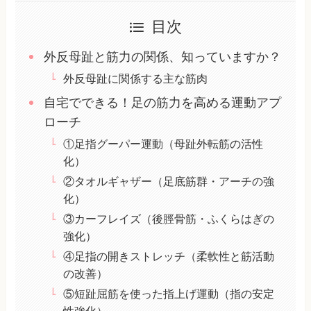
目次
外反母趾と筋力の関係、知っていますか？
外反母趾に関係する主な筋肉
自宅でできる！足の筋力を高める運動アプ
ローチ
①足指グーパー運動（母趾外転筋の活性
化）
②タオルギャザー（足底筋群・アーチの強
化）
③カーフレイズ（後脛骨筋・ふくらはぎの
強化）
④足指の開きストレッチ（柔軟性と筋活動
の改善）
⑤短趾屈筋を使った指上げ運動（指の安定
性強化）