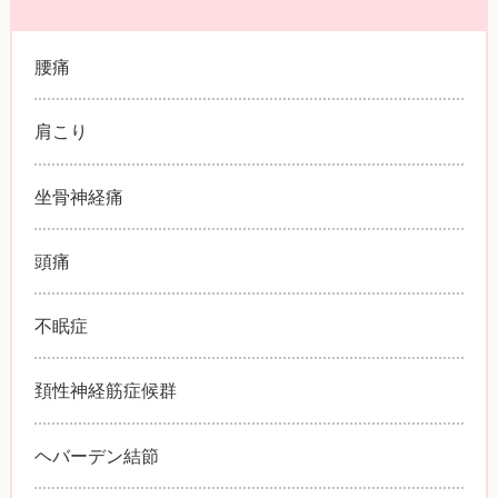
腰痛
肩こり
坐骨神経痛
頭痛
不眠症
頚性神経筋症候群
ヘバーデン結節