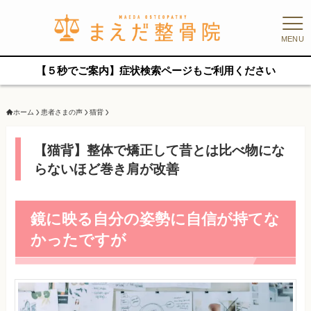
MENU
【５秒でご案内】症状検索ページもご利用ください
ホーム
患者さまの声
猫背
【猫背】整体で矯正して昔とは比べ物にな
らないほど巻き肩が改善
鏡に映る自分の姿勢に自信が持てな
かったですが