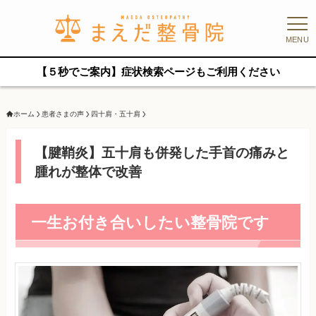
MENU
【５秒でご案内】症状検索ページもご利用ください
ホーム
患者さまの声
四十肩・五十肩
【腱鞘炎】五十肩も併発した手首の痛みと
腫れが整体で改善
一生お付き合いしたい整骨院です