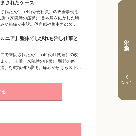
悩まされたケース
された女性（40代/会社員）の改善事例を
主訴（来院時の症状） 首や肩を動かした時
痛みや鈍痛が主訴。倦怠感や集中力の欠…
ヘルニア】整体でしびれを治し仕事と
本日の予約状況
アで来院された女性（40代/IT関連）の改
ます。 主訴（来院時の症状） 頚部の疼
発痛、可動域制限著明。痛みからくるスト…
する