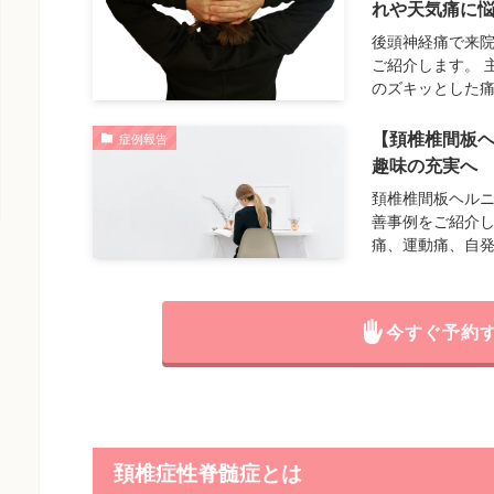
れや天気痛に
後頭神経痛で来院
ご紹介します。 
のズキッとした
【頚椎椎間板
症例報告
趣味の充実へ
頚椎椎間板ヘルニ
善事例をご紹介し
痛、運動痛、自
今すぐ予約
頚椎症性脊髄症とは