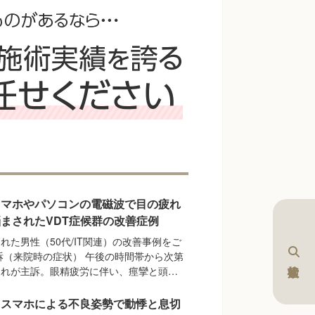
スマホやパソコンの電磁波で目の疲れ
まされたVDT症候群の改善症例
れた男性（50代/IT関連）の改善事例をご
訴（来院時の症状） 午後の時間帯から次第
疲れが主訴。眼精疲労に伴い、痙攣と頭…
】スマホによる不良姿勢で動悸と息切