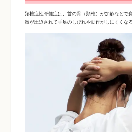
頚椎症性脊髄症は、首の骨（頚椎）が加齢などで
髄が圧迫されて手足のしびれや動作がしにくくな