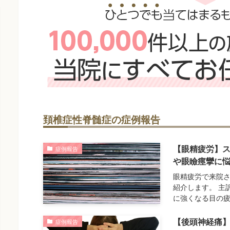
頚椎症性脊髄症の症例報告
【眼精疲労】
症例報告
や眼瞼痙攣に悩
眼精疲労で来院さ
紹介します。 主
に強くなる目の
【後頭神経痛
症例報告