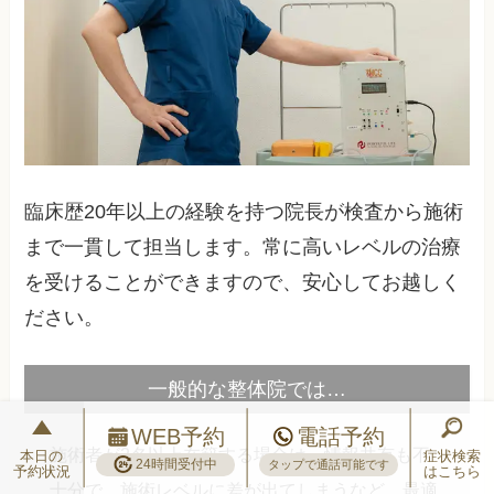
臨床歴20年以上の経験を持つ院長が検査から施術
まで一貫して担当します。常に高いレベルの治療
を受けることができますので、安心してお越しく
ださい。
一般的な整体院では…
WEB予約
電話予約
施術者が2名以上在籍する場合は、情報共有も不
本日の
症状検索
24時間受付中
タップで通話可能です
予約状況
はこちら
十分で、施術レベルに差が出てしまうなど、最適