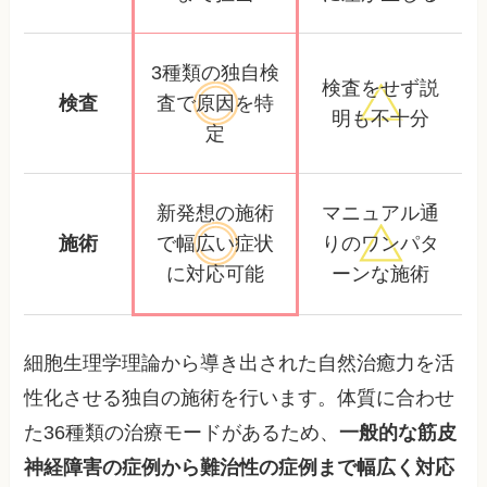
3種類の独自検
検査をせず
説
検査
査で
原因を特
明も不十分
定
新発想の施術
マニュアル通
施術
で幅広い
症状
りの
ワンパタ
に対応可能
ーンな施術
細胞生理学理論から導き出された自然治癒力を活
性化させる独自の施術を行います。体質に合わせ
た36種類の治療モードがあるため、
一般的な筋皮
神経障害の症例から難治性の症例まで幅広く対応