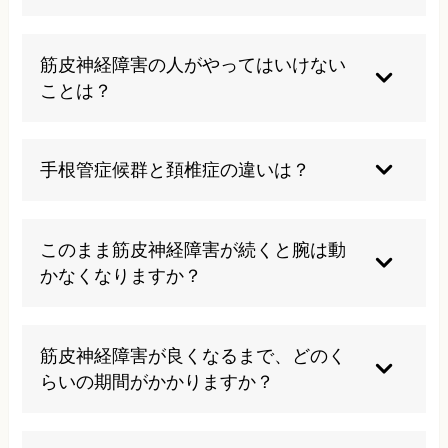
軽い損傷であれば、安静と適切なリハビリで自然
回復する例もあります。ただし放置して悪化する
筋皮神経障害の人がやってはいけない
と回復が遅れるため、早めの検査と対処が大切で
ことは？
す。
痛みやしびれが強く出る動作を我慢して続けるこ
と、無理な筋トレや反復作業は避けましょう。症
手根管症候群と頚椎症の違いは？
状に合わせて負荷量を調整し、専門家の指導を受
けることが重要です。
手根管症候群は手首の神経圧迫、頚椎症は首の神
経圧迫が原因で、症状の出る部位や治療法が異な
このまま筋皮神経障害が続くと腕は動
ります。
かなくなりますか？
完全に動かなくなるケースは多くありませんが、
筋力低下や筋萎縮が進むと日常動作に支障が出ま
筋皮神経障害が良くなるまで、どのく
す。早期に原因を見極め、神経への負担を減らす
らいの期間がかかりますか？
ことで悪化を防ぎやすくなります。
軽症なら数週間～数か月で改善することもありま