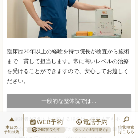
臨床歴20年以上の経験を持つ院長が検査から施術
まで一貫して担当します。常に高いレベルの治療
を受けることができますので、安心してお越しく
ださい。
一般的な整体院では…
施術者が2名以上在籍する場合は、情報共有も不
WEB予約
電話予約
本日の
症状検索
十分で、施術レベルに差が出てしまうなど、最適
24時間受付中
タップで通話可能です
予約状況
はこちら