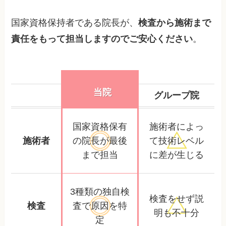
国家資格保持者である院長が、
検査から施術まで
責任をもって担当しますのでご安心ください
。
当院
グループ院
国家資格保有
施術者によっ
施術者
の院長が
最後
て
技術レベル
まで担当
に差が生じる
3種類の独自検
検査をせず
説
検査
査で
原因を特
明も不十分
定