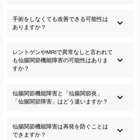
痛みをこらえての無理な前屈やひねり、片足重心
での立ち姿勢、長時間同じ姿勢を続けることは避
手術をしなくても改善できる可能性は
け、こまめな休憩と左右バランスの良い動きを意
ありますか？
識しましょう。
多くの仙腸関節機能障害は、理学療法や手技療
法、筋力トレーニング、日常動作の修正などの保
レントゲンやMRIで異常なしと言われて
存的なアプローチで症状の軽減が期待でき、手術
も仙腸関節機能障害の可能性はありま
が必要なケースは一部に限られます。
すか？
仙腸関節のわずかな動きの乱れは画像には映りに
くく、徒手検査や問診・触診で総合的に判断する
仙腸関節機能障害と「仙腸関節炎」
ことが多いため、「画像異常なし＝問題なし」と
「仙腸関節障害」はどう違いますか？
は限りません。
炎症が主体の状態を仙腸関節炎、機能の乱れを含
めた広い意味合いを仙腸関節機能障害・仙腸関節
仙腸関節機能障害は再発を防ぐことは
障害と呼ぶことが多く、日常診療では重なり合っ
できますか？
て使われることもあります。