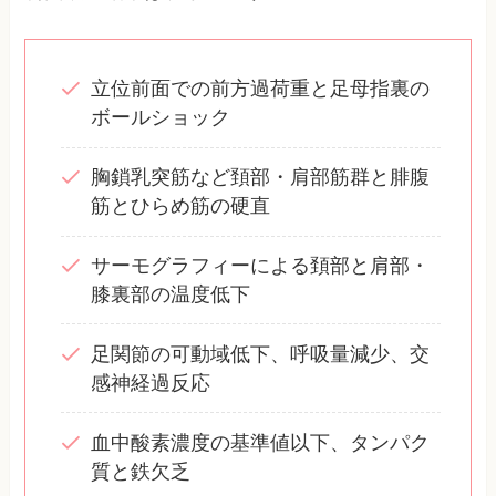
立位前面での前方過荷重と足母指裏の
ボールショック
胸鎖乳突筋など頚部・肩部筋群と腓腹
筋とひらめ筋の硬直
サーモグラフィーによる頚部と肩部・
膝裏部の温度低下
足関節の可動域低下、呼吸量減少、交
感神経過反応
血中酸素濃度の基準値以下、タンパク
質と鉄欠乏