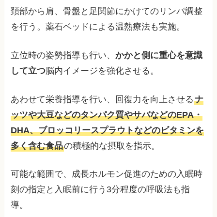
頚部から肩、骨盤と足関節にかけてのリンパ調整
を行う。薬石ベッドによる温熱療法も実施。
立位時の姿勢指導も行い、
かかと側に重心を意識
して立つ
脳内イメージを強化させる。
あわせて栄養指導を行い、回復力を向上させる
ナ
ッツや大豆などのタンパク質やサバなどのEPA・
DHA、ブロッコリースプラウトなどのビタミンを
多く含む食品
の積極的な摂取を指示。
可能な範囲で、成長ホルモン促進のための入眠時
刻の指定と入眠前に行う3分程度の呼吸法も指
導。