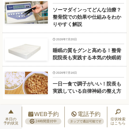
ソーマダインってどんな治療？
整骨院での効果や仕組みをわか
りやすく解説
2026年7月20日
睡眠の質をグンと高める！整骨
院院長も実践する本気の快眠術
2026年7月16日
一日一食で調子がいい！院長も
実践している自律神経の整え方
WEB予約
電話予約
本日の
症状検索
24時間受付中
タップで通話可能です
予約状況
はこちら