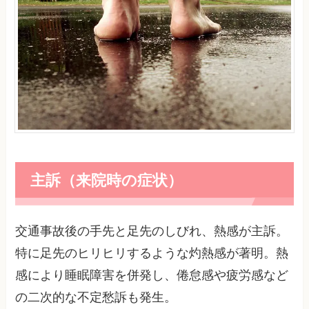
主訴（来院時の症状）
交通事故後の手先と足先のしびれ、熱感が主訴。
特に足先のヒリヒリするような灼熱感が著明。熱
感により睡眠障害を併発し、倦怠感や疲労感など
の二次的な不定愁訴も発生。