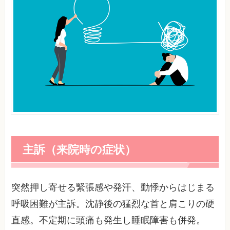
主訴（来院時の症状）
突然押し寄せる緊張感や発汗、動悸からはじまる
呼吸困難が主訴。沈静後の猛烈な首と肩こりの硬
直感。不定期に頭痛も発生し睡眠障害も併発。