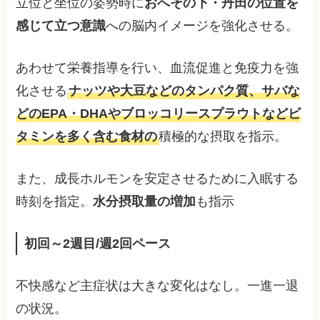
立位と坐位の姿勢時に
おへその下・丹田の位置を
感じて立つ意識
への脳内イメージを強化させる。
あわせて栄養指導を行い、血流促進と免疫力を強
化させる
ナッツや大豆などのタンパク質、サバな
どのEPA・DHAやブロッコリースプラウトなどビ
タミンを多く含む食材の
積極的な摂取を指示。
また、成長ホルモンを安定させるために入眠する
時刻を指定。
水分摂取量の増加
も指示
初回～2週目/週2回ペース
不快感など主症状は大きな変化はなし。一進一退
の状況。