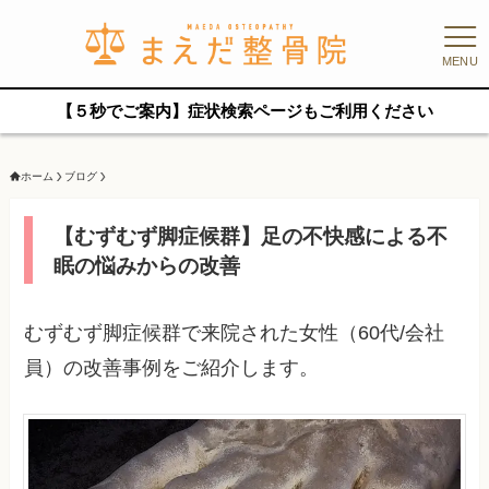
MENU
【５秒でご案内】症状検索ページもご利用ください
ホーム
ブログ
【むずむず脚症候群】足の不快感による不
眠の悩みからの改善
むずむず脚症候群で来院された女性（60代/会社
員）の改善事例をご紹介します。