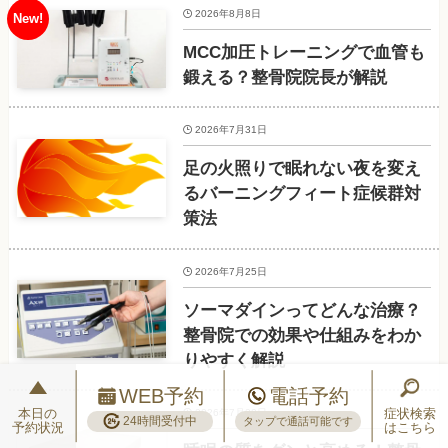
2026年8月8日
MCC加圧トレーニングで血管も
鍛える？整骨院院長が解説
2026年7月31日
足の火照りで眠れない夜を変え
るバーニングフィート症候群対
策法
2026年7月25日
ソーマダインってどんな治療？
整骨院での効果や仕組みをわか
りやすく解説
WEB予約
電話予約
本日の
症状検索
2026年7月20日
24時間受付中
タップで通話可能です
予約状況
はこちら