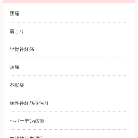
腰痛
肩こり
坐骨神経痛
頭痛
不眠症
頚性神経筋症候群
ヘバーデン結節