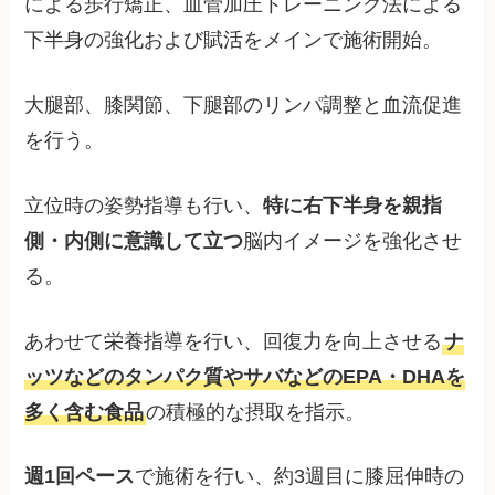
による歩行矯正、血菅加圧トレーニング法による
下半身の強化および賦活をメインで施術開始。
大腿部、膝関節、下腿部のリンパ調整と血流促進
を行う。
立位時の姿勢指導も行い、
特に右下半身を親指
側・内側に意識して立つ
脳内イメージを強化させ
る。
あわせて栄養指導を行い、回復力を向上させる
ナ
ッツなどのタンパク質やサバなどのEPA・DHAを
多く含む食品
の積極的な摂取を指示。
週1回ペース
で施術を行い、約3週目に膝屈伸時の