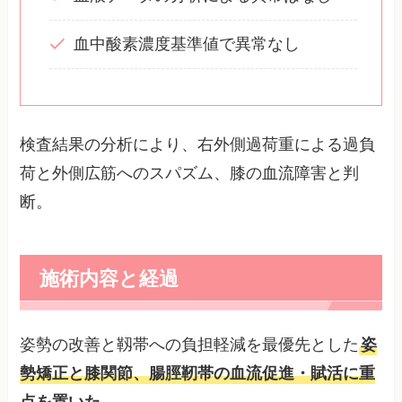
血中酸素濃度基準値で異常なし
検査結果の分析により、右外側過荷重による過負
荷と外側広筋へのスパズム、膝の血流障害と判
断。
施術内容と経過
姿勢の改善と靱帯への負担軽減を最優先とした
姿
勢矯正と膝関節、腸脛靭帯の血流促進・賦活に重
点を置いた
。