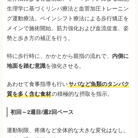
生理学に基づくリンパ療法と血菅加圧トレーニン
グ運動療法。ペインシフト療法による歩行矯正を
メインで施術開始。筋力強化および血流促進、姿
勢と歩き方の補正を行う。
特に歩行時に、かかとから親指の流れで、
内側に
地面を踏む意識
を強化させる。
あわせて食事指導も行い
サバなど魚類のタンパク
質を多く含む食材
の積極的な摂取を指示。
初回～2週目/週2回ペース
運動制限、疼痛など全体的な大きな変化はなし。