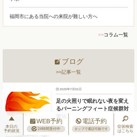
福岡市にある当院への来院が難しい方へ
>>
コラム一覧
ブログ
>>記事一覧
2026年7月31日
足の火照りで眠れない夜を変え
るバーニングフィート症候群対
策法
WEB予約
電話予約
本日の
症状検索
24時間受付中
タップで通話可能です
予約状況
はこちら
2026年7月25日