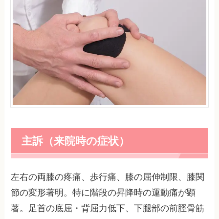
主訴（来院時の症状）
左右の両膝の疼痛、歩行痛、膝の屈伸制限、膝関
節の変形著明。特に階段の昇降時の運動痛が顕
著。足首の底屈・背屈力低下、下腿部の前脛骨筋