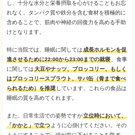
し、十分な水分と栄養摂取を心がけることもお忘
れなく。タンパク質や鉄分を含む食材を積極的に
含めることで、筋肉や神経の回復力を高める手助
けとなります。
特に当院では、睡眠に関しては
成長ホルモンを促
進させるために22:00から23:00までの就寝
、食事
に関しては
大豆やナッツ、ブロッコリー、もしく
はブロッコリースプラウト、サバ缶（骨まで食べ
られるため）を推奨
しています。これらの食品は
睡眠の質を高めてくれます。
また、日常生活での姿勢ですが
立位時において、
「かかと」で立つ
ように心掛けてください。その
ようにすることで、頭が前に下がることを防ぎ、