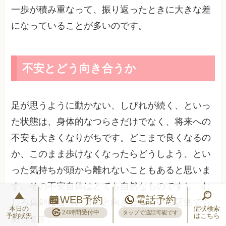
一歩が積み重なって、振り返ったときに大きな差
になっていることが多いのです。
不安とどう向き合うか
​足が思うように動かない、しびれが続く、といっ
た状態は、身体的なつらさだけでなく、将来への
不安も大きくなりがちです。どこまで良くなるの
か、このまま歩けなくなったらどうしよう、とい
った気持ちが頭から離れないこともあると思いま
す。その不安自体はとても自然なものですし、む
WEB予約
電話予約
しろ真剣に自分の身体と向き合っている証拠でも
本日の
症状検索
24時間受付中
タップで通話可能です
予約状況
はこちら
あります。