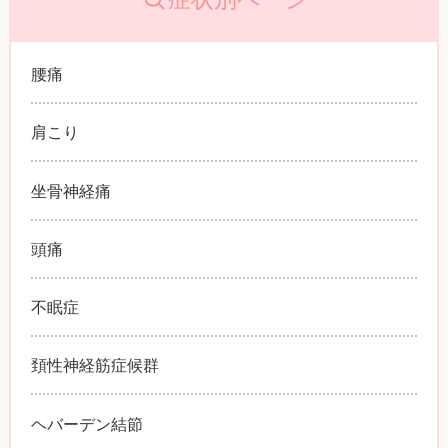
腰痛
肩こり
坐骨神経痛
頭痛
不眠症
頚性神経筋症候群
ヘバーデン結節