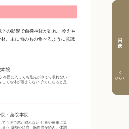
低下の影響で自律神経が乱れ、冷えや
本日の予約状況
食材、主に旬のもの食べるように意識
院本院
る 布団に入っても足先が冷えて眠れない
をしても体が温まらない 夕方になると足
骨院・薬院本院
しても疲労感が取れない 仕事や家事に集
しまう 微熱や頭痛、筋肉痛が続き、体調