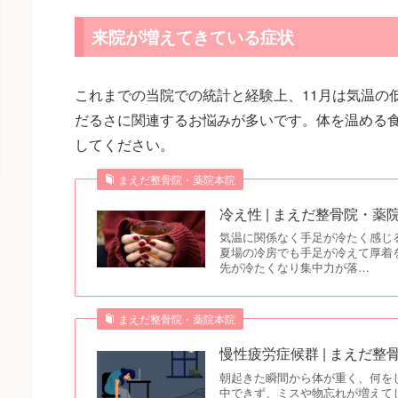
来院が増えてきている症状
これまでの当院での統計と経験上、11月は気温の
だるさに関連するお悩みが多いです。体を温める
してください。
まえだ整骨院・薬院本院
冷え性 | まえだ整骨院・薬
気温に関係なく手足が冷たく感じ
夏場の冷房でも手足が冷えて厚着
先が冷たくなり集中力が落…
まえだ整骨院・薬院本院
慢性疲労症候群 | まえだ整
朝起きた瞬間から体が重く、何を
中できず、ミスや物忘れが増えて