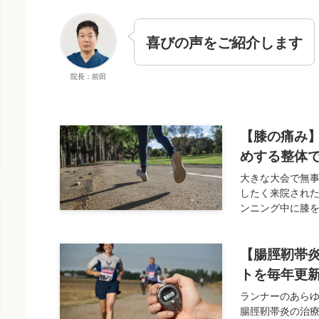
喜びの声をご紹介します
院長：前田
【膝の痛み
めする整体
大きな大会で無事
したく来院された
ンニング中に膝を
【腸脛靭帯
トを毎年更
ランナーのあら
腸脛靭帯炎の治療で来