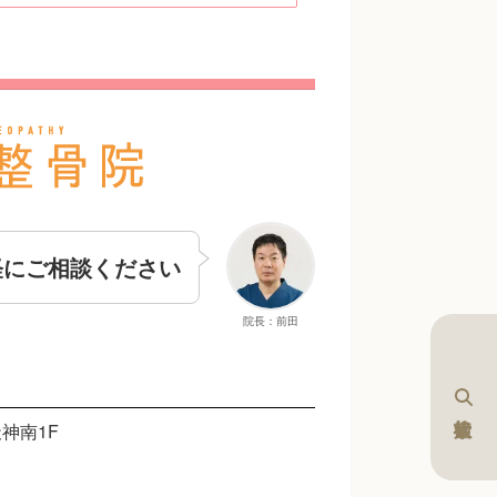
軽にご相談ください
院長：前田
神南1F