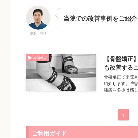
当院での改善事例をご紹介
院長：前田
【骨盤矯正
症例報告
も改善する
骨盤矯正で来院さ
紹介します。 主
腰痛を多少は感じ
1
ご利用ガイド