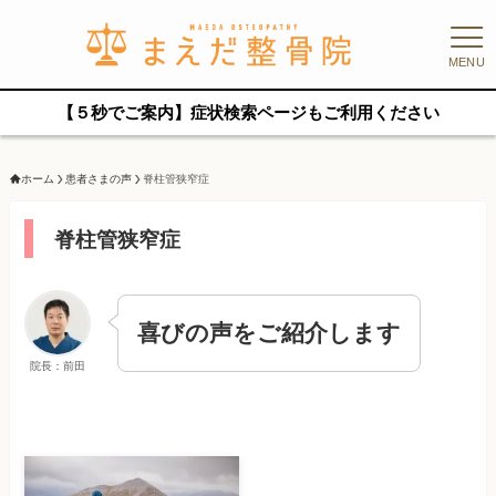
MENU
【５秒でご案内】症状検索ページもご利用ください
ホーム
患者さまの声
脊柱管狭窄症
脊柱管狭窄症
喜びの声をご紹介します
院長：前田