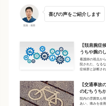
喜びの声をご紹介します
院長：前田
【頚肩腕症
うちや腕の
看護師の視点から
院された、なるな
症候群と診断され
【交通事故
のむちうち
院内の雰囲気も明
あい、痛みを改