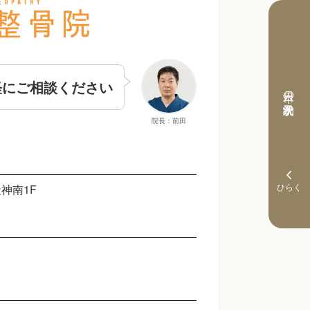
軽にご相談ください
本日の予約状況
院長：前田
神南1F